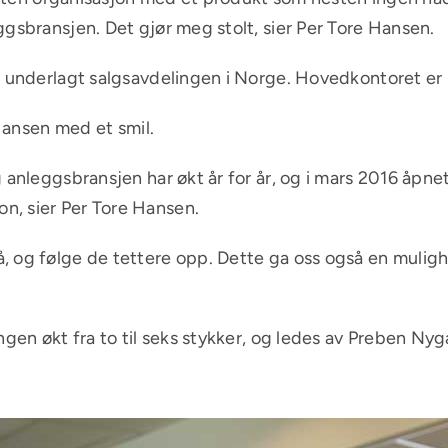
ggsbransjen. Det gjør meg stolt, sier Per Tore Hansen.
r underlagt salgsavdelingen i Norge. Hovedkontoret er i
 Hansen med et smil.
 anleggsbransjen har økt år for år, og i mars 2016 åpnet
n, sier Per Tore Hansen.
og følge de tettere opp. Dette ga oss også en mulighet 
ngen økt fra to til seks stykker, og ledes av Preben Nyg