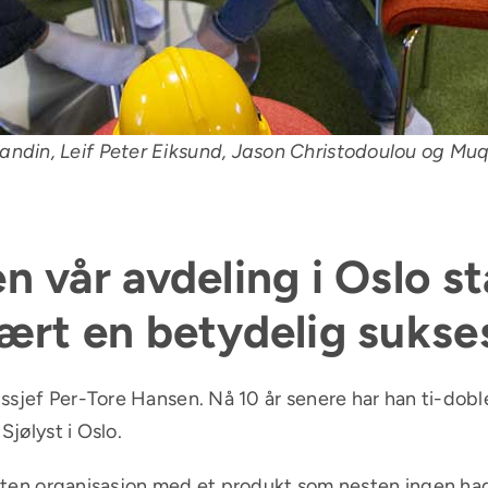
ndin, Leif Peter Eiksund, Jason Christodoulou og Mu
en vår avdeling i Oslo s
 vært en betydelig sukse
ssjef Per-Tore Hansen. Nå 10 år senere har han ti-doble
Sjølyst i Oslo.
 liten organisasjon med et produkt som nesten ingen hadd