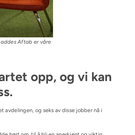
qaddes Aftab er våre
tartet opp, og vi kan
ss.
t avdelingen, og seks av disse jobber nå i
e hørt om, til å bli en anerkjent og viktig