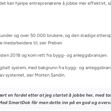
t kan hjelpe entreprenørene å jobbe mer effektivt, så 
nder og over 50.000 brukere, og den stadige etterspørs
ge medarbeidere til, sier Preben
sten 2018 og kom rett fra bygg- og anleggsbransjen.
digitalt system, med bakgrunn fra bygg- og anleggsbrans
 av systemet, sier Morten Sandin.
ært en fordel etter at jeg startet å jobbe her, med ta
Med SmartDok får man dette inn på en god og oversik