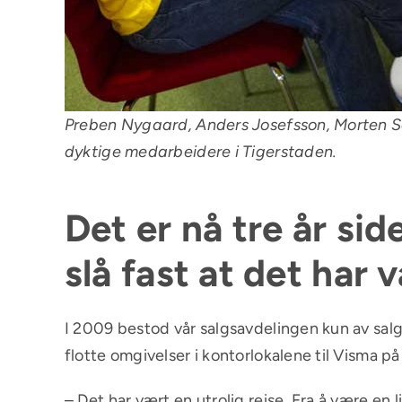
Preben Nygaard, Anders Josefsson, Morten Sa
dyktige medarbeidere i Tigerstaden.
Det er nå tre år sid
slå fast at det har
I 2009 bestod vår salgsavdelingen kun av salg
flotte omgivelser i kontorlokalene til
Visma
på 
– Det har vært en utrolig reise. Fra å være en