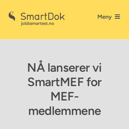
Skip
to
Meny
content
Nyheter
Gå til SmartDok
NÅ lanserer vi
Personvernerklæring
SmartMEF for
Kontakt SmartDok
MEF-
medlemmene