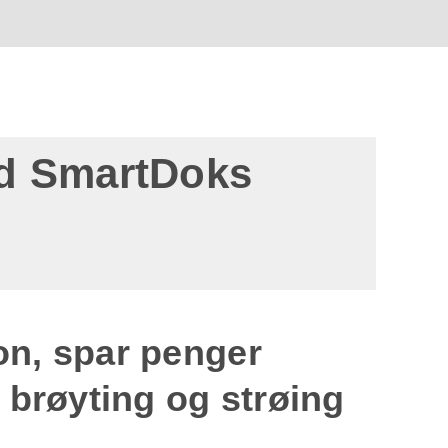
ed SmartDoks
on, spar penger
 brøyting og strøing