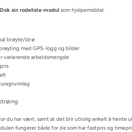
Dok sin rodeliste-modul
som hjelpemiddel.
kal brøyte/strø
brøyting med GPS-logg og bilder
tter varierende arbeidsmengde
pris
elt
turagrunnlag
strøing
or du har vært, samt at det blir utrolig enkelt å hente
dulen fungerer både for de som har fastpris og timepri