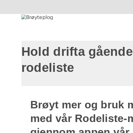
Hold drifta gåend
rodeliste
Brøyt mer og bruk m
med vår Rodeliste-mo
gjennom appen vår.