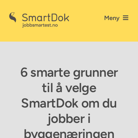
Skip
to
Meny
content
Nyheter
Gå til SmartDok
6 smarte grunner
Personvernerklæring
til å velge
Kontakt SmartDok
SmartDok om du
jobber i
byggenæringen