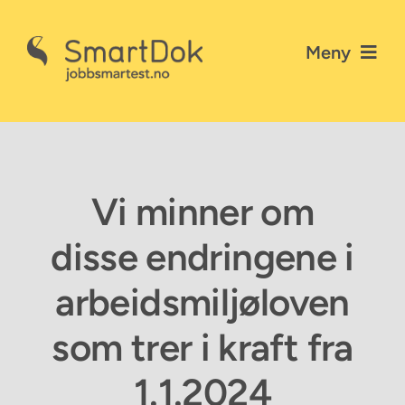
Skip
to
Meny
content
Nyheter
Gå til SmartDok
Vi minner om
Personvernerklæring
disse endringene i
Kontakt SmartDok
arbeidsmiljøloven
som trer i kraft fra
1.1.2024