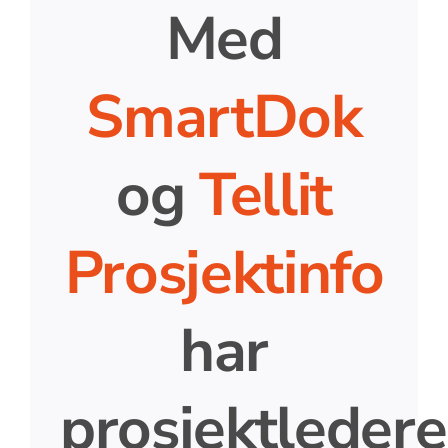
Med
SmartDok
og
Tellit
Prosjektinfo
har
prosjektledere