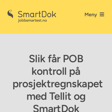
Skip
to
Meny
content
Nyheter
Gå til SmartDok
Slik får POB
Personvernerklæring
kontroll på
Kontakt SmartDok
prosjektregnskapet
med Tellit og
SmartDok