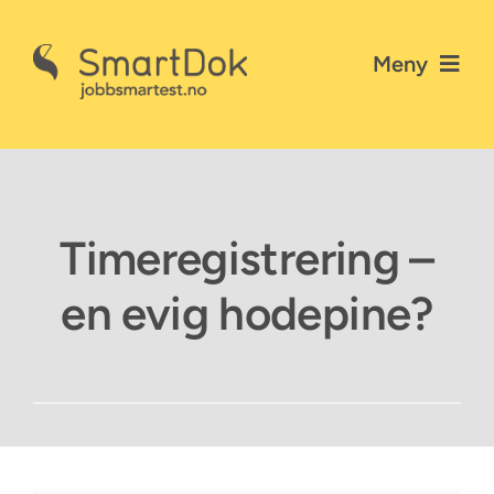
Skip
to
Meny
content
Nyheter
Gå til SmartDok
Timeregistrering –
Personvernerklæring
en evig hodepine?
Kontakt SmartDok