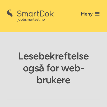
Skip
to
Meny
content
Nyheter
Gå til SmartDok
Lesebekreftelse
Personvernerklæring
også for web-
Kontakt SmartDok
brukere