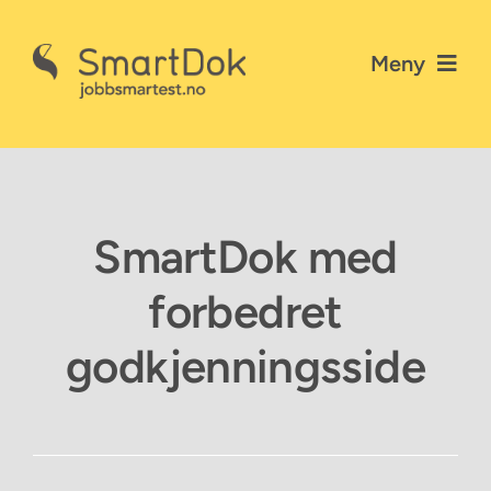
Skip
to
Meny
content
Nyheter
Gå til SmartDok
SmartDok med
Personvernerklæring
forbedret
Kontakt SmartDok
godkjenningsside