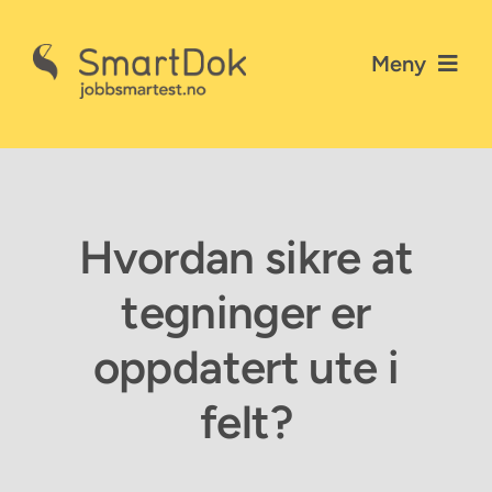
Skip
to
Meny
content
Nyheter
Gå til SmartDok
Hvordan sikre at
Personvernerklæring
tegninger er
Kontakt SmartDok
oppdatert ute i
felt?