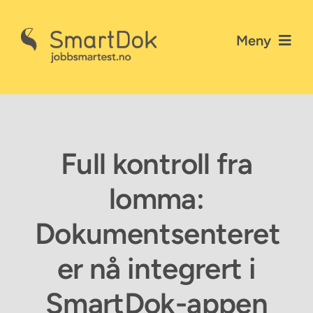
Skip
to
Meny
content
Nyheter
Gå til SmartDok
Full kontroll fra
Personvernerklæring
lomma:
Kontakt SmartDok
Dokumentsenteret
er nå integrert i
SmartDok-appen