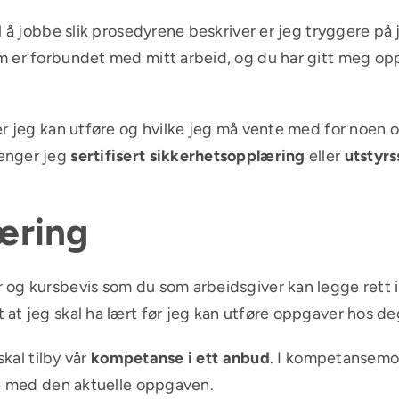
l å jobbe slik prosedyrene beskriver er jeg tryggere på
 er forbundet med mitt arbeid, og du har gitt meg opplæ
ver jeg kan utføre og hvilke jeg må vente med for noe
enger jeg
sertifisert sikkerhetsopplæring
eller
utstyrs
æring
 og kursbevis som du som arbeidsgiver kan legge rett i
at jeg skal ha lært før jeg kan utføre oppgaver hos de
skal tilby vår
kompetanse i ett anbud
. I kompetansemod
te med den aktuelle oppgaven.