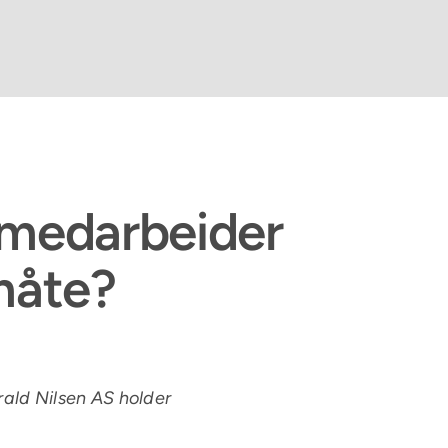
iv medarbeider
måte?
arald Nilsen AS holder