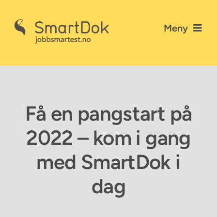
Skip
to
Meny
content
Nyheter
Gå til SmartDok
Få en pangstart på
Personvernerklæring
2022 – kom i gang
Kontakt SmartDok
med SmartDok i
dag