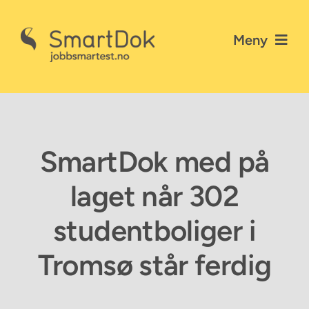
Skip
to
Meny
content
Nyheter
Gå til SmartDok
SmartDok med på
Personvernerklæring
laget når 302
Kontakt SmartDok
studentboliger i
Tromsø står ferdig