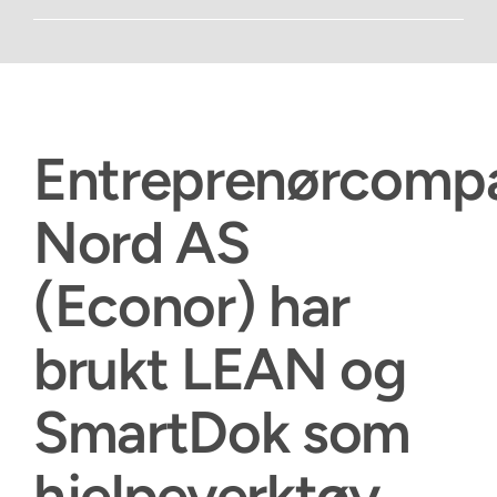
Entreprenørcompa
Nord AS
(Econor) har
brukt LEAN og
SmartDok som
hjelpeverktøy