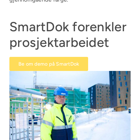
SmartDok forenkler
prosjektarbeidet
Be om demo på SmartDok